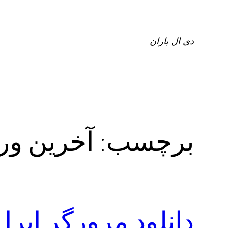
فتن
ه
حتوا
دی ال باران
برچسب:
آخرین ورژن a