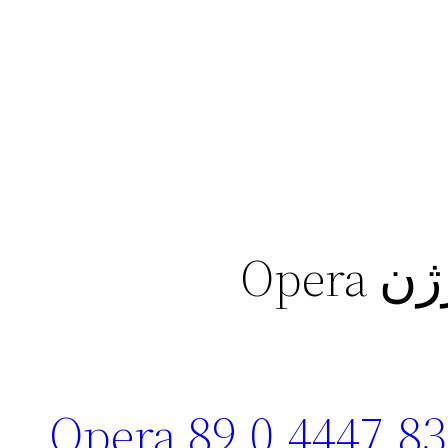
Oper
دانلود مرورگر اپرا Opera 89.0.4447.83