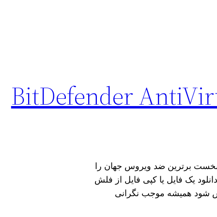
BitDefender AntiVirus P
ر در سال 2022 از سوی AV TEST رتبه نخست برترین ضد ویروس جهان را
لود یک فایل یا کپی فایل از فلش
وس شود همیشه موجب نگرانی