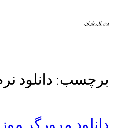
فتن
ه
حتوا
دی ال باران
برچسب:
دانلود نرم