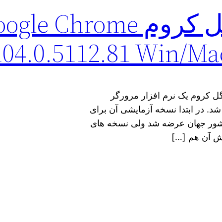
دانلود مرورگر گوگل کروم e Chrome
104.0.5112.81 Win/Ma
Google Chrome 104.0.5112.81 Fin گوگل کروم یک نرم افزار مرورگر
. در ابتدا نسخه آزمایشی آن برای
کشور جهان عرضه شد ولی نسخه های
اش آن هم […]