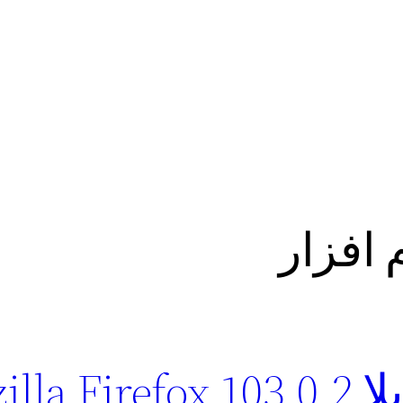
 افزار
دانلود مرورگر موزیلا  Firefox 103.0.2