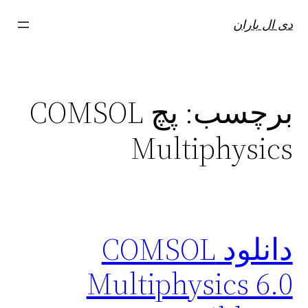
فتن
دی ال باران
ه
حتوا
برچسب:
پچ COMSOL
Multiphysics
دانلود COMSOL
Multiphysics 6.0