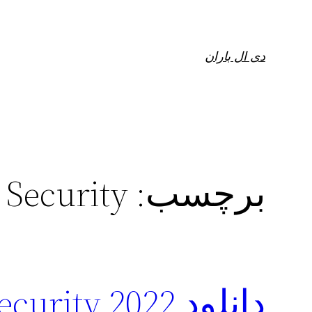
فتن
ه
حتوا
دی ال باران
برچسب:
 Security
دانلود ity 2022